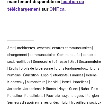
maintenant disponible en
location ou
téléchargement
sur
ONF.ca
.
Amit
|
architectes
|
avocats
|
centres communautaires
|
changement
|
communautaire
|
Communautés
|
contexte
socio-politique
|
Démocratie
|
détresse
|
Dieu
|
Documentaire
|
Droits
|
Droits de la personne
|
droits fondamentaux
|
Droits
humains
|
Éducation
|
Espoir
|
étudiants
|
Familles
|
Helene
Klodawsky
|
humanitaire
|
individu
|
Israel
|
Israeliens
|
Jordanie
|
Jordaniens
|
Militants
|
Moyen Orient
|
Nuha
|
Paix
|
Palestine
|
Palestiniens
|
Pauvreté
|
psychologues
|
Religion
|
Semeurs d'espoir en terres arides
|
Talal
|
travailleurs sociaux