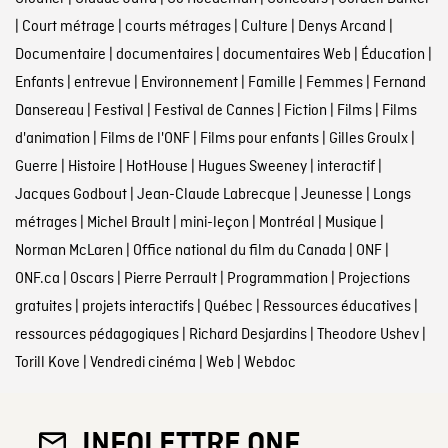
|
Court métrage
|
courts métrages
|
Culture
|
Denys Arcand
|
Documentaire
|
documentaires
|
documentaires Web
|
Éducation
|
Enfants
|
entrevue
|
Environnement
|
Famille
|
Femmes
|
Fernand
Dansereau
|
Festival
|
Festival de Cannes
|
Fiction
|
Films
|
Films
d'animation
|
Films de l'ONF
|
Films pour enfants
|
Gilles Groulx
|
Guerre
|
Histoire
|
HotHouse
|
Hugues Sweeney
|
interactif
|
Jacques Godbout
|
Jean-Claude Labrecque
|
Jeunesse
|
Longs
métrages
|
Michel Brault
|
mini-leçon
|
Montréal
|
Musique
|
Norman McLaren
|
Office national du film du Canada
|
ONF
|
ONF.ca
|
Oscars
|
Pierre Perrault
|
Programmation
|
Projections
gratuites
|
projets interactifs
|
Québec
|
Ressources éducatives
|
ressources pédagogiques
|
Richard Desjardins
|
Theodore Ushev
|
Torill Kove
|
Vendredi cinéma
|
Web
|
Webdoc
INFOLETTRE ONF