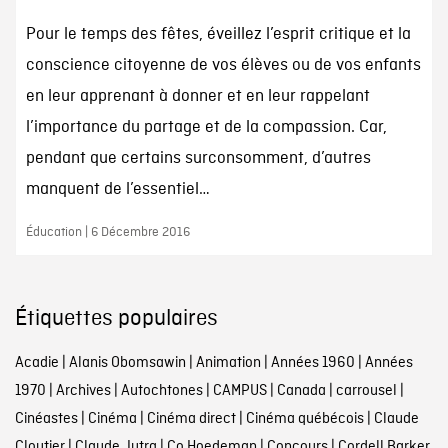
Pour le temps des fêtes, éveillez l’esprit critique et la
conscience citoyenne de vos élèves ou de vos enfants
en leur apprenant à donner et en leur rappelant
l’importance du partage et de la compassion. Car,
pendant que certains surconsomment, d’autres
manquent de l’essentiel…
Éducation | 6 Décembre 2016
Étiquettes populaires
Acadie
|
Alanis Obomsawin
|
Animation
|
Années 1960
|
Années
1970
|
Archives
|
Autochtones
|
CAMPUS
|
Canada
|
carrousel
|
Cinéastes
|
Cinéma
|
Cinéma direct
|
Cinéma québécois
|
Claude
Cloutier
|
Claude Jutra
|
Co Hoedeman
|
Concours
|
Cordell Barker