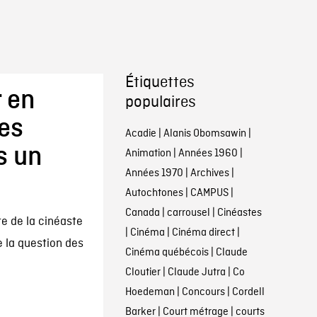
Étiquettes
 en
populaires
Les
Acadie
|
Alanis Obomsawin
|
s un
Animation
|
Années 1960
|
Années 1970
|
Archives
|
Autochtones
|
CAMPUS
|
Canada
|
carrousel
|
Cinéastes
e de la cinéaste
|
Cinéma
|
Cinéma direct
|
 la question des
Cinéma québécois
|
Claude
Cloutier
|
Claude Jutra
|
Co
Hoedeman
|
Concours
|
Cordell
Barker
|
Court métrage
|
courts