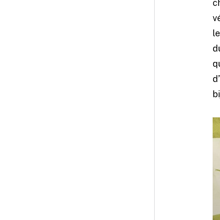
c
v
l
d
q
d
b