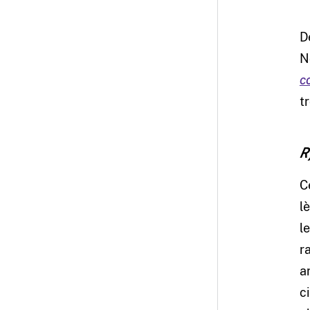
D
N
c
t
R
C
l
l
r
a
c