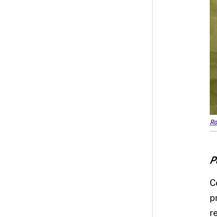
Ro
P
C
p
r