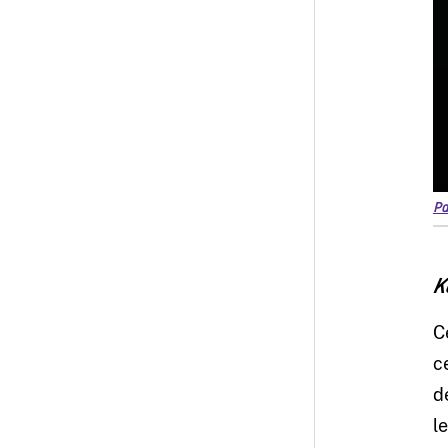
Pa
K
C
c
d
l