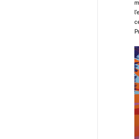
m
l’
c
P