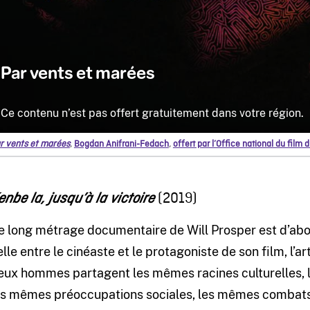
r vents et marées
,
Bogdan Anifrani-Fedach
,
offert par l’Office national du film
(2019)
enbe la, jusqu’à la victoire
e long métrage documentaire de Will Prosper est d’abord
elle entre le cinéaste et le protagoniste de son film, l’ar
eux hommes partagent les mêmes racines culturelles, le
es mêmes préoccupations sociales, les mêmes combats. 