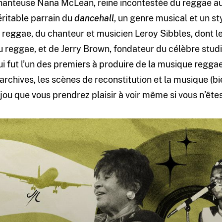
hanteuse Nana McLean, reine incontestée du reggae a
éritable parrain du
dancehall
, un genre musical et un s
e reggae, du chanteur et musicien Leroy Sibbles, dont le
u reggae, et de Jerry Brown, fondateur du célèbre stu
ui fut l’un des premiers à produire de la musique regga
’archives, les scènes de reconstitution et la musique (bi
ijou que vous prendrez plaisir à voir même si vous n’êt