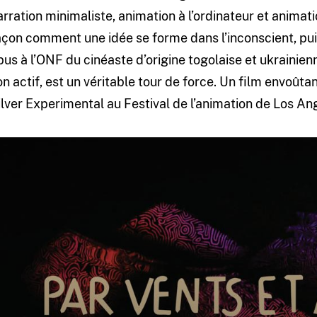
arration minimaliste, animation à l’ordinateur et animati
açon comment une idée se forme dans l’inconscient, pui
pus à l’ONF du cinéaste d’origine togolaise et ukrainienne
on actif, est un véritable tour de force. Un film envoûta
ilver Experimental au Festival de l’animation de Los An