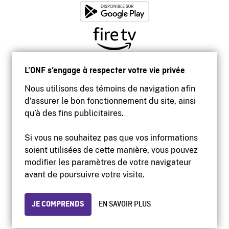
L’ONF s’engage à respecter votre vie privée
Nous utilisons des témoins de navigation afin
d’assurer le bon fonctionnement du site, ainsi
qu’à des fins publicitaires.
Si vous ne souhaitez pas que vos informations
soient utilisées de cette manière, vous pouvez
modifier les paramètres de votre navigateur
Accessibilité
avant de poursuivre votre visite.
Site institutionnel
Conditions d'utilisation
Protection des renseignements personnels
JE COMPRENDS
EN SAVOIR PLUS
© 2026 Office national du film du Canada