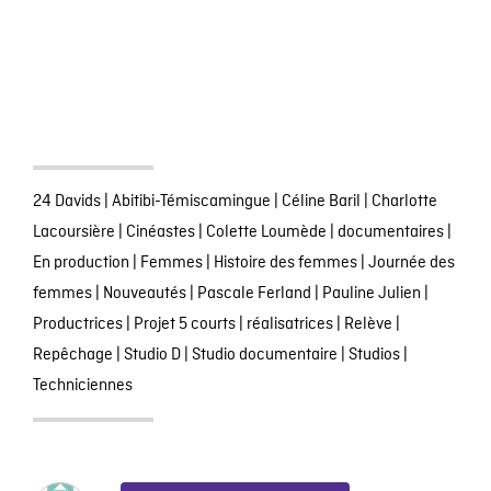
24 Davids
|
Abitibi-Témiscamingue
|
Céline Baril
|
Charlotte
Lacoursière
|
Cinéastes
|
Colette Loumède
|
documentaires
|
En production
|
Femmes
|
Histoire des femmes
|
Journée des
femmes
|
Nouveautés
|
Pascale Ferland
|
Pauline Julien
|
Productrices
|
Projet 5 courts
|
réalisatrices
|
Relève
|
Repêchage
|
Studio D
|
Studio documentaire
|
Studios
|
Techniciennes