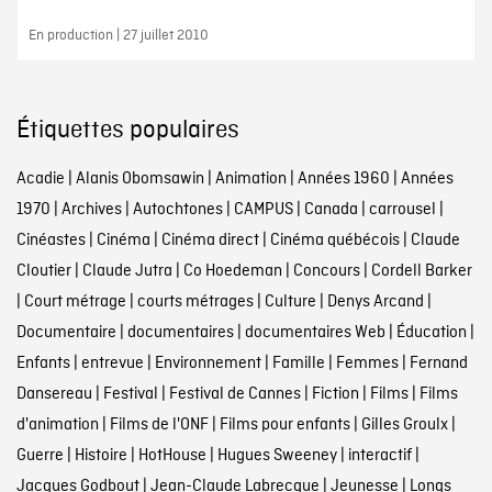
En production | 27 juillet 2010
Étiquettes populaires
Acadie
|
Alanis Obomsawin
|
Animation
|
Années 1960
|
Années
1970
|
Archives
|
Autochtones
|
CAMPUS
|
Canada
|
carrousel
|
Cinéastes
|
Cinéma
|
Cinéma direct
|
Cinéma québécois
|
Claude
Cloutier
|
Claude Jutra
|
Co Hoedeman
|
Concours
|
Cordell Barker
|
Court métrage
|
courts métrages
|
Culture
|
Denys Arcand
|
Documentaire
|
documentaires
|
documentaires Web
|
Éducation
|
Enfants
|
entrevue
|
Environnement
|
Famille
|
Femmes
|
Fernand
Dansereau
|
Festival
|
Festival de Cannes
|
Fiction
|
Films
|
Films
d'animation
|
Films de l'ONF
|
Films pour enfants
|
Gilles Groulx
|
Guerre
|
Histoire
|
HotHouse
|
Hugues Sweeney
|
interactif
|
Jacques Godbout
|
Jean-Claude Labrecque
|
Jeunesse
|
Longs