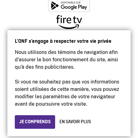
L’ONF s’engage à respecter votre vie privée
Nous utilisons des témoins de navigation afin
d’assurer le bon fonctionnement du site, ainsi
qu’à des fins publicitaires.
Si vous ne souhaitez pas que vos informations
soient utilisées de cette manière, vous pouvez
modifier les paramètres de votre navigateur
Accessibilité
avant de poursuivre votre visite.
Site institutionnel
Conditions d'utilisation
Protection des renseignements personnels
JE COMPRENDS
EN SAVOIR PLUS
© 2026 Office national du film du Canada