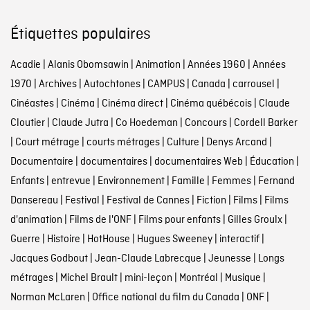
Étiquettes populaires
Acadie
|
Alanis Obomsawin
|
Animation
|
Années 1960
|
Années
1970
|
Archives
|
Autochtones
|
CAMPUS
|
Canada
|
carrousel
|
Cinéastes
|
Cinéma
|
Cinéma direct
|
Cinéma québécois
|
Claude
Cloutier
|
Claude Jutra
|
Co Hoedeman
|
Concours
|
Cordell Barker
|
Court métrage
|
courts métrages
|
Culture
|
Denys Arcand
|
Documentaire
|
documentaires
|
documentaires Web
|
Éducation
|
Enfants
|
entrevue
|
Environnement
|
Famille
|
Femmes
|
Fernand
Dansereau
|
Festival
|
Festival de Cannes
|
Fiction
|
Films
|
Films
d'animation
|
Films de l'ONF
|
Films pour enfants
|
Gilles Groulx
|
Guerre
|
Histoire
|
HotHouse
|
Hugues Sweeney
|
interactif
|
Jacques Godbout
|
Jean-Claude Labrecque
|
Jeunesse
|
Longs
métrages
|
Michel Brault
|
mini-leçon
|
Montréal
|
Musique
|
Norman McLaren
|
Office national du film du Canada
|
ONF
|