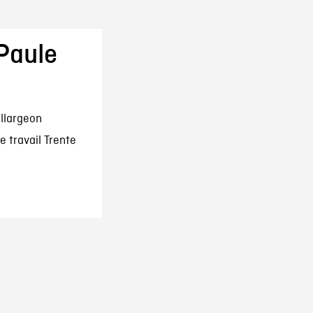
Paule
illargeon
e travail Trente