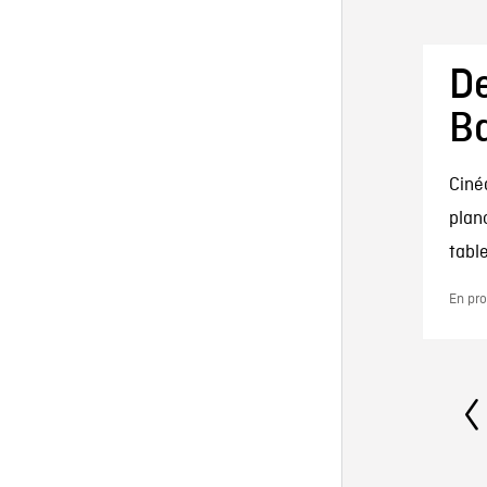
De
Ba
Ciné
plan
table
En pro
Na