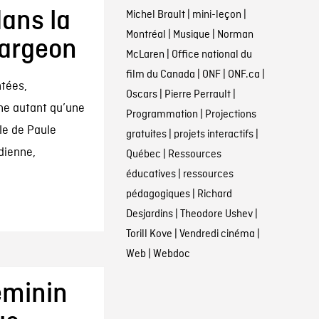
dans la
Michel Brault
|
mini-leçon
|
Montréal
|
Musique
|
Norman
largeon
McLaren
|
Office national du
film du Canada
|
ONF
|
ONF.ca
|
ntées,
Oscars
|
Pierre Perrault
|
nne autant qu’une
Programmation
|
Projections
lle de Paule
gratuites
|
projets interactifs
|
dienne,
Québec
|
Ressources
éducatives
|
ressources
pédagogiques
|
Richard
Desjardins
|
Theodore Ushev
|
Torill Kove
|
Vendredi cinéma
|
Web
|
Webdoc
éminin