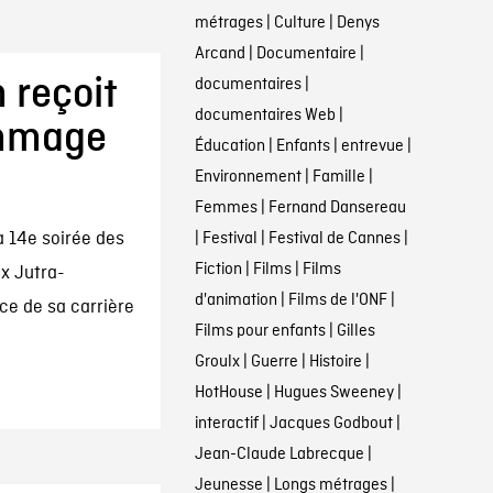
métrages
|
Culture
|
Denys
Arcand
|
Documentaire
|
 reçoit
documentaires
|
documentaires Web
|
ommage
Éducation
|
Enfants
|
entrevue
|
Environnement
|
Famille
|
Femmes
|
Fernand Dansereau
a 14e soirée des
|
Festival
|
Festival de Cannes
|
Fiction
|
Films
|
Films
ix Jutra-
d'animation
|
Films de l'ONF
|
ce de sa carrière
Films pour enfants
|
Gilles
Groulx
|
Guerre
|
Histoire
|
HotHouse
|
Hugues Sweeney
|
interactif
|
Jacques Godbout
|
Jean-Claude Labrecque
|
Jeunesse
|
Longs métrages
|