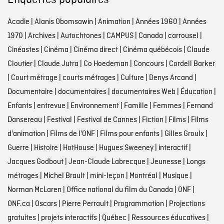
Acadie
|
Alanis Obomsawin
|
Animation
|
Années 1960
|
Années
1970
|
Archives
|
Autochtones
|
CAMPUS
|
Canada
|
carrousel
|
Cinéastes
|
Cinéma
|
Cinéma direct
|
Cinéma québécois
|
Claude
Cloutier
|
Claude Jutra
|
Co Hoedeman
|
Concours
|
Cordell Barker
|
Court métrage
|
courts métrages
|
Culture
|
Denys Arcand
|
Documentaire
|
documentaires
|
documentaires Web
|
Éducation
|
Enfants
|
entrevue
|
Environnement
|
Famille
|
Femmes
|
Fernand
Dansereau
|
Festival
|
Festival de Cannes
|
Fiction
|
Films
|
Films
d'animation
|
Films de l'ONF
|
Films pour enfants
|
Gilles Groulx
|
Guerre
|
Histoire
|
HotHouse
|
Hugues Sweeney
|
interactif
|
Jacques Godbout
|
Jean-Claude Labrecque
|
Jeunesse
|
Longs
métrages
|
Michel Brault
|
mini-leçon
|
Montréal
|
Musique
|
Norman McLaren
|
Office national du film du Canada
|
ONF
|
ONF.ca
|
Oscars
|
Pierre Perrault
|
Programmation
|
Projections
gratuites
|
projets interactifs
|
Québec
|
Ressources éducatives
|