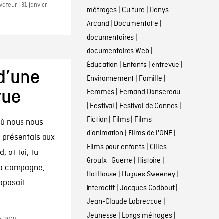
teur | 31 janvier
métrages
|
Culture
|
Denys
Arcand
|
Documentaire
|
documentaires
|
documentaires Web
|
Éducation
|
Enfants
|
entrevue
|
 d’une
Environnement
|
Famille
|
vue
Femmes
|
Fernand Dansereau
|
Festival
|
Festival de Cannes
|
Fiction
|
Films
|
Films
 où nous nous
d'animation
|
Films de l'ONF
|
 présentais aux
Films pour enfants
|
Gilles
, et toi, tu
Groulx
|
Guerre
|
Histoire
|
ma campagne,
HotHouse
|
Hugues Sweeney
|
oposait
interactif
|
Jacques Godbout
|
Jean-Claude Labrecque
|
Jeunesse
|
Longs métrages
|