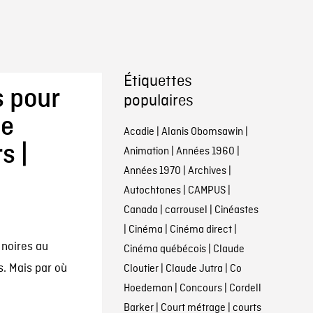
Étiquettes
s pour
populaires
de
Acadie
|
Alanis Obomsawin
|
s |
Animation
|
Années 1960
|
Années 1970
|
Archives
|
Autochtones
|
CAMPUS
|
Canada
|
carrousel
|
Cinéastes
|
Cinéma
|
Cinéma direct
|
noires au
Cinéma québécois
|
Claude
. Mais par où
Cloutier
|
Claude Jutra
|
Co
Hoedeman
|
Concours
|
Cordell
Barker
|
Court métrage
|
courts