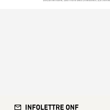
Documentaire, Les mots des cinéastes | 26 févri
INFOLETTRE ONF