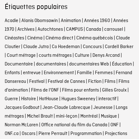
Étiquettes populaires
Acadie
|
Alanis Obomsawin
|
Animation
|
Années 1960
|
Années
1970
|
Archives
|
Autochtones
|
CAMPUS
|
Canada
|
carrousel
|
Cinéastes
|
Cinéma
|
Cinéma direct
|
Cinéma québécois
|
Claude
Cloutier
|
Claude Jutra
|
Co Hoedeman
|
Concours
|
Cordell Barker
|
Court métrage
|
courts métrages
|
Culture
|
Denys Arcand
|
Documentaire
|
documentaires
|
documentaires Web
|
Éducation
|
Enfants
|
entrevue
|
Environnement
|
Famille
|
Femmes
|
Fernand
Dansereau
|
Festival
|
Festival de Cannes
|
Fiction
|
Films
|
Films
d'animation
|
Films de l'ONF
|
Films pour enfants
|
Gilles Groulx
|
Guerre
|
Histoire
|
HotHouse
|
Hugues Sweeney
|
interactif
|
Jacques Godbout
|
Jean-Claude Labrecque
|
Jeunesse
|
Longs
métrages
|
Michel Brault
|
mini-leçon
|
Montréal
|
Musique
|
Norman McLaren
|
Office national du film du Canada
|
ONF
|
ONF.ca
|
Oscars
|
Pierre Perrault
|
Programmation
|
Projections