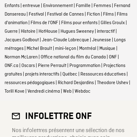
Enfants
|
entrevue
|
Environnement
|
Famille
|
Femmes
|
Fernand
Dansereau
|
Festival
|
Festival de Cannes
|
Fiction
|
Films
|
Films
d'animation
|
Films de l'ONF
|
Films pour enfants
|
Gilles Groulx
|
Guerre
|
Histoire
|
HotHouse
|
Hugues Sweeney
|
interactif
|
Jacques Godbout
|
Jean-Claude Labrecque
|
Jeunesse
|
Longs
métrages
|
Michel Brault
|
mini-leçon
|
Montréal
|
Musique
|
Norman McLaren
|
Office national du film du Canada
|
ONF
|
ONF.ca
|
Oscars
|
Pierre Perrault
|
Programmation
|
Projections
gratuites
|
projets interactifs
|
Québec
|
Ressources éducatives
|
ressources pédagogiques
|
Richard Desjardins
|
Theodore Ushev
|
Torill Kove
|
Vendredi cinéma
|
Web
|
Webdoc
INFOLETTRE ONF
Nos infolettres présentent une sélection de nos