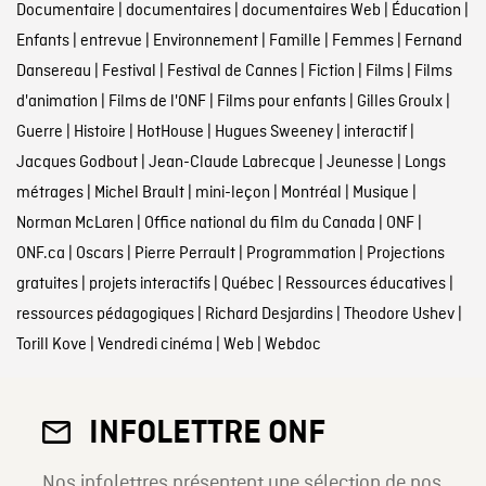
Documentaire
|
documentaires
|
documentaires Web
|
Éducation
|
Enfants
|
entrevue
|
Environnement
|
Famille
|
Femmes
|
Fernand
Dansereau
|
Festival
|
Festival de Cannes
|
Fiction
|
Films
|
Films
d'animation
|
Films de l'ONF
|
Films pour enfants
|
Gilles Groulx
|
Guerre
|
Histoire
|
HotHouse
|
Hugues Sweeney
|
interactif
|
Jacques Godbout
|
Jean-Claude Labrecque
|
Jeunesse
|
Longs
métrages
|
Michel Brault
|
mini-leçon
|
Montréal
|
Musique
|
Norman McLaren
|
Office national du film du Canada
|
ONF
|
ONF.ca
|
Oscars
|
Pierre Perrault
|
Programmation
|
Projections
gratuites
|
projets interactifs
|
Québec
|
Ressources éducatives
|
ressources pédagogiques
|
Richard Desjardins
|
Theodore Ushev
|
Torill Kove
|
Vendredi cinéma
|
Web
|
Webdoc
INFOLETTRE ONF
Nos infolettres présentent une sélection de nos