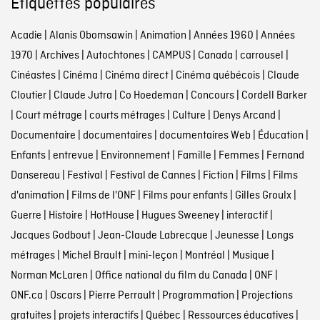
Étiquettes populaires
Acadie
|
Alanis Obomsawin
|
Animation
|
Années 1960
|
Années
1970
|
Archives
|
Autochtones
|
CAMPUS
|
Canada
|
carrousel
|
Cinéastes
|
Cinéma
|
Cinéma direct
|
Cinéma québécois
|
Claude
Cloutier
|
Claude Jutra
|
Co Hoedeman
|
Concours
|
Cordell Barker
|
Court métrage
|
courts métrages
|
Culture
|
Denys Arcand
|
Documentaire
|
documentaires
|
documentaires Web
|
Éducation
|
Enfants
|
entrevue
|
Environnement
|
Famille
|
Femmes
|
Fernand
Dansereau
|
Festival
|
Festival de Cannes
|
Fiction
|
Films
|
Films
d'animation
|
Films de l'ONF
|
Films pour enfants
|
Gilles Groulx
|
Guerre
|
Histoire
|
HotHouse
|
Hugues Sweeney
|
interactif
|
Jacques Godbout
|
Jean-Claude Labrecque
|
Jeunesse
|
Longs
métrages
|
Michel Brault
|
mini-leçon
|
Montréal
|
Musique
|
Norman McLaren
|
Office national du film du Canada
|
ONF
|
ONF.ca
|
Oscars
|
Pierre Perrault
|
Programmation
|
Projections
gratuites
|
projets interactifs
|
Québec
|
Ressources éducatives
|