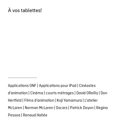
À vos tablettes!
Applications ONF
|
Applications pour iPad
|
Cinéastes
d'animation
|
Cinéma
|
courts métrages
|
David OReilly
|
Don
Hertfeld
|
Films d'animation
|
Koji Yamamura
|
L'atelier
McLaren
|
Norman McLaren
|
Oscars
|
Patrick Doyon
|
Regina
Pessoa
|
Renaud Hallée