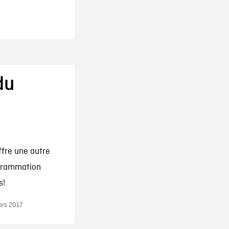
du
ffre une autre
ogrammation
s!
ars 2017