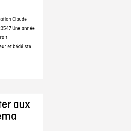
mation Claude
323547 Une année
rait
eur et bédéiste
ter aux
éma