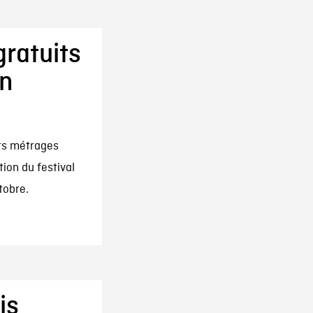
gratuits
on
ts métrages
tion du festival
tobre.
is