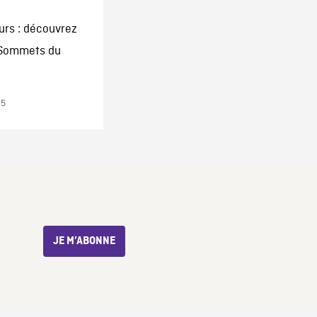
urs : découvrez
 Sommets du
15
JE M’ABONNE