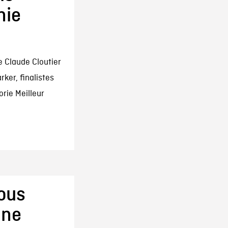
nie
e Claude Cloutier
arker, finalistes
rie Meilleur
vous
nne