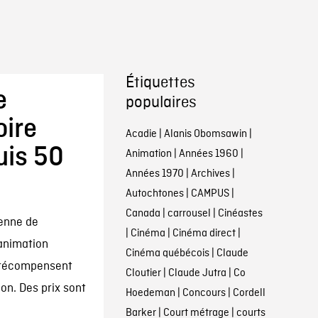
Étiquettes
e
populaires
oire
Acadie
|
Alanis Obomsawin
|
uis 50
Animation
|
Années 1960
|
Années 1970
|
Archives
|
Autochtones
|
CAMPUS
|
Canada
|
carrousel
|
Cinéastes
ienne de
|
Cinéma
|
Cinéma direct
|
’animation
Cinéma québécois
|
Claude
 récompensent
Cloutier
|
Claude Jutra
|
Co
on. Des prix sont
Hoedeman
|
Concours
|
Cordell
Barker
|
Court métrage
|
courts