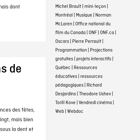
Michel Brault
|
mini-leçon
|
mais dont
Montréal
|
Musique
|
Norman
McLaren
|
Office national du
film du Canada
|
ONF
|
ONF.ca
|
Oscars
|
Pierre Perrault
|
Programmation
|
Projections
gratuites
|
projets interactifs
|
ms de
Québec
|
Ressources
éducatives
|
ressources
pédagogiques
|
Richard
Desjardins
|
Theodore Ushev
|
Torill Kove
|
Vendredi cinéma
|
nces des fêtes,
Web
|
Webdoc
ingt, mais bien
sous la dent et