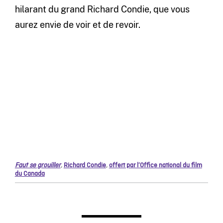
hilarant du grand Richard Condie, que vous
aurez envie de voir et de revoir.
Faut se grouiller
,
Richard Condie
,
offert par l’Office national du film
du Canada