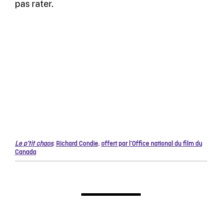
pas rater.
Le p’tit chaos
,
Richard Condie
,
offert par l’Office national du film du
Canada