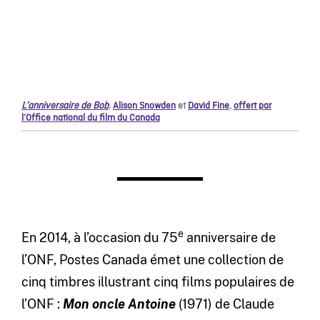
L’anniversaire de Bob
,
Alison Snowden
et
David Fine
,
offert par
l’Office national du film du Canada
e
En 2014, à l’occasion du 75
anniversaire de
l’ONF, Postes Canada émet une collection de
cinq timbres illustrant cinq films populaires de
l’ONF :
Mon oncle Antoine
(1971) de Claude