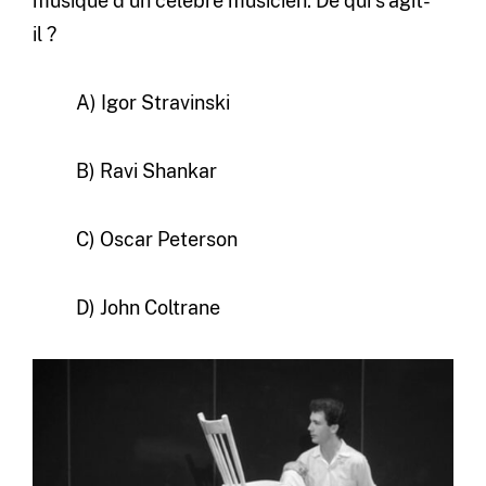
musique d’un célèbre musicien. De qui s’agit-
il ?
A) Igor Stravinski
B) Ravi Shankar
C) Oscar Peterson
D) John Coltrane