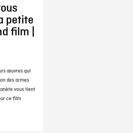
vous
a petite
d film |
eurs œuvres qui
tion des armes
lanète vous tient
ur ce film