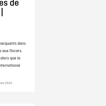
es de
|
marquants dans
s aux Oscars.
alors que la
nternational
mars 2024