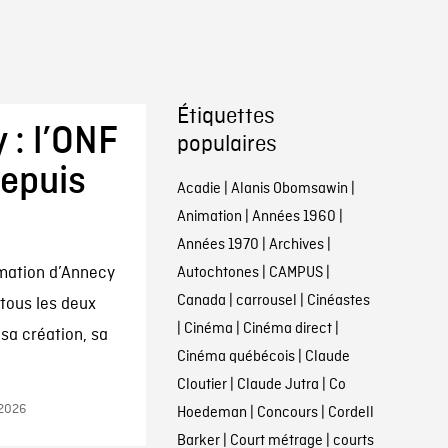
Étiquettes
 : l’ONF
populaires
depuis
Acadie
|
Alanis Obomsawin
|
Animation
|
Années 1960
|
Années 1970
|
Archives
|
imation d’Annecy
Autochtones
|
CAMPUS
|
Canada
|
carrousel
|
Cinéastes
tous les deux
|
Cinéma
|
Cinéma direct
|
 sa création, sa
Cinéma québécois
|
Claude
Cloutier
|
Claude Jutra
|
Co
 2026
Hoedeman
|
Concours
|
Cordell
Barker
|
Court métrage
|
courts