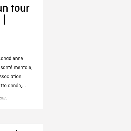
un tour
 |
 canadienne
a santé mentale,
ssociation
te année,...
 2025