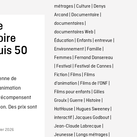
métrages
|
Culture
|
Denys
Arcand
|
Documentaire
|
e
documentaires
|
documentaires Web
|
oire
Éducation
|
Enfants
|
entrevue
|
uis 50
Environnement
|
Famille
|
Femmes
|
Fernand Dansereau
|
Festival
|
Festival de Cannes
|
Fiction
|
Films
|
Films
ienne de
d'animation
|
Films de l'ONF
|
’animation
Films pour enfants
|
Gilles
 récompensent
Groulx
|
Guerre
|
Histoire
|
on. Des prix sont
HotHouse
|
Hugues Sweeney
|
interactif
|
Jacques Godbout
|
Jean-Claude Labrecque
|
ier 2026
Jeunesse
|
Longs métrages
|