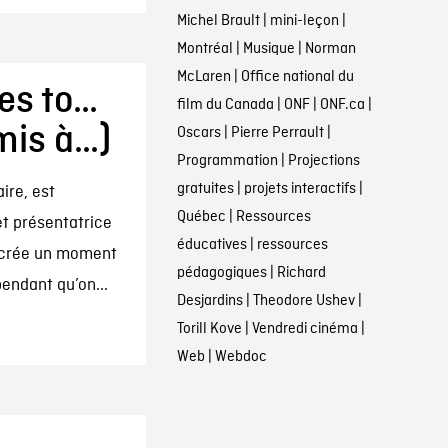
Michel Brault
|
mini-leçon
|
Montréal
|
Musique
|
Norman
McLaren
|
Office national du
es to…
film du Canada
|
ONF
|
ONF.ca
|
emis à…)
Oscars
|
Pierre Perrault
|
Programmation
|
Projections
gratuites
|
projets interactifs
|
ire, est
Québec
|
Ressources
t présentatrice
éducatives
|
ressources
e crée un moment
pédagogiques
|
Richard
pendant qu’on...
Desjardins
|
Theodore Ushev
|
Torill Kove
|
Vendredi cinéma
|
Web
|
Webdoc