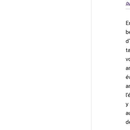
Qu
E
b
d
t
v
a
é
a
l
y
a
d