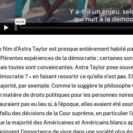
e film d’Astra Taylor est presque entièrement habité p
ifférentes expériences de la démocratie ; certaines son
ais toutes sont convaincantes. Astra Taylor pose souven
émocratie ? » en faisant ressortir ce qu’elle
n’
est
pas
. E
ajorité, par exemple. Comme le suggère le philosophe
n matière de droits politiques pour les personnes noire
’auraient pas eu lieu si, à l’époque, elles avaient été soum
 fallu des décisions de la Cour suprême, en particulier l
ue la majorité des Américaines et Américains blancs a
aisissent l’importance de vivre dans une société plus équ