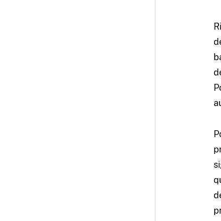
R
d
b
d
P
a
P
p
s
q
d
p