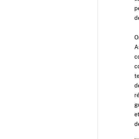
p
d
O
A
c
c
t
d
r
g
e
d