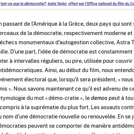
’est-ce que la démocratie?
,
Astra Taylor
,
offert par l’Office national du film du 
n passant de l’Amérique à la Grèce, deux pays qui son
erceaux de la démocratie, respectivement moderne et an
’échecs monumentaux d’autogestion collective, Astra T
aille. D’une part, l’idée de démocratie est constamment
oter à intervalles réguliers, ou pire, utilisée pour couvri
ntidémocratiques. Ainsi, au début du film, nous entend
vénement électoral que, lorsqu’il sera président, « nous
mis ». Nous savons maintenant ce qu’il est advenu de
’étymologie du mot « démo-cratie », le
demos
peut à tou
 compris à la suprématie du plus fort. Les assauts cont
u nom d’une démocratie nouvelle ou renouvelée. En se ju
émocraties peuvent se comporter de manière antidémocr