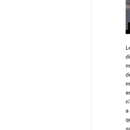
L
d
m
d
m
e
n
a
q
s