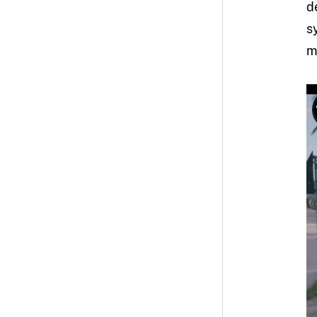
d
s
m