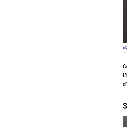
Ha
C
L
d
S