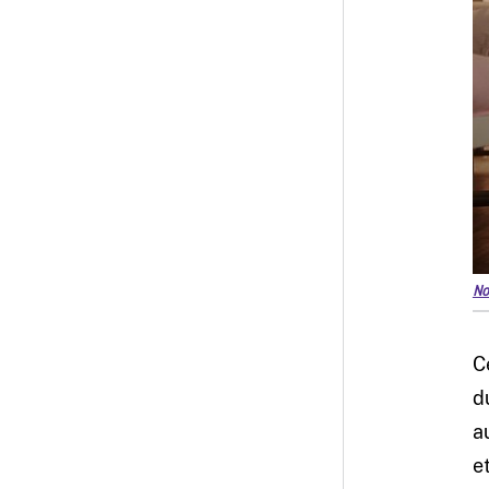
No
C
d
a
e