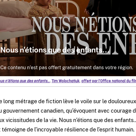
us n’étions que des enfants…
,
Tim Wolochatiuk
,
offert par l’Office national du f
e long métrage de fiction lève le voile sur le douloure
u gouvernement canadien, qu’évoquent avec courage de
ux vicissitudes de la vie. Nous n’étions que des enfant
t témoigne de l’incroyable résilience de l’esprit humain.