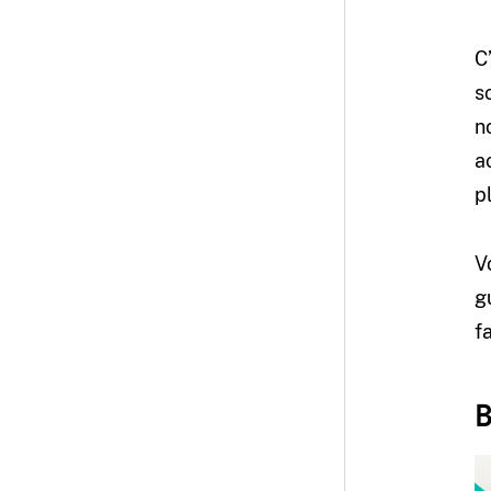
C
s
n
a
p
V
g
f
B