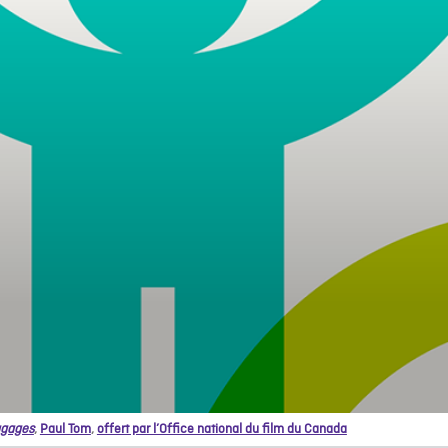
gages
,
Paul Tom
,
offert par l’Office national du film du Canada