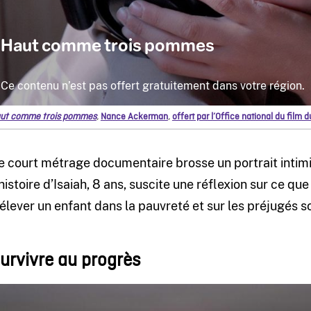
ut comme trois pommes
,
Nance Ackerman
,
offert par l’Office national du film
e court métrage documentaire brosse un portrait intimi
’histoire d’Isaiah, 8 ans, suscite une réflexion sur ce que 
’élever un enfant dans la pauvreté et sur les préjugés s
urvivre au progrès