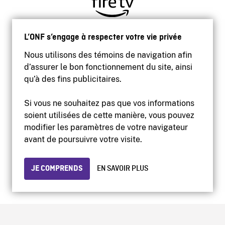
L’ONF s’engage à respecter votre vie privée
Nous utilisons des témoins de navigation afin
d’assurer le bon fonctionnement du site, ainsi
qu’à des fins publicitaires.
Si vous ne souhaitez pas que vos informations
soient utilisées de cette manière, vous pouvez
modifier les paramètres de votre navigateur
Accessibilité
avant de poursuivre votre visite.
Site institutionnel
Conditions d'utilisation
Protection des renseignements personnels
JE COMPRENDS
EN SAVOIR PLUS
© 2026 Office national du film du Canada