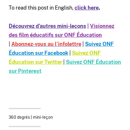
To read this post in English,
click here
.
Découvrez d’autres mini-leçons
|
Visionnez
des film éducatifs sur ONF Éducation
|
Abonnez-vous au l’infolettre
|
Suivez ONF
Éducation sur Facebook
|
Suivez ONF
Éducation sur Twitter
|
Suivez ONF Éducation
sur Pinterest
360 degrés
|
mini-leçon