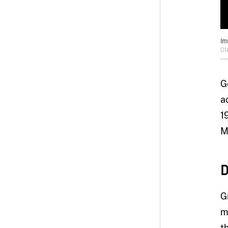
Im
O
G
a
1
M
D
G
m
t