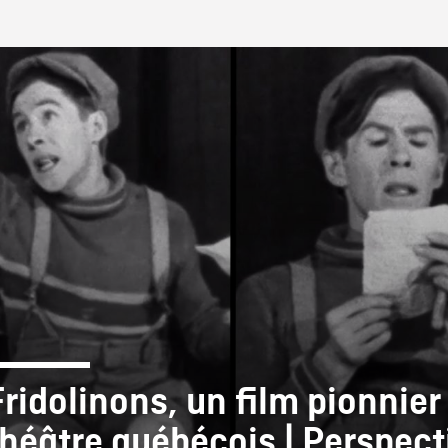
IRE ONF
Fridolinons, un film pionnier 
théâtre québécois | Perspect