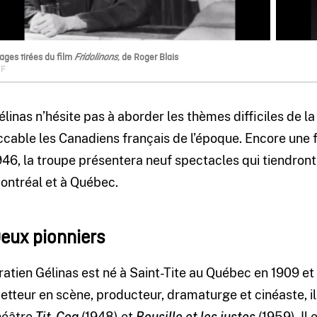
ages tirées du film
, de Roger Blais
Fridolinons
NF
élinas n’hésite pas à aborder les thèmes difficiles de l
ccable les Canadiens français de l’époque. Encore une f
946, la troupe présentera neuf spectacles qui tiendront
ontréal et à Québec.
eux pionniers
ratien Gélinas est né à Saint-Tite au Québec en 1909 et
etteur en scène, producteur, dramaturge et cinéaste, i
héâtre
Tit-Coq
(1948) et
Bousille et les justes
(1959). Il 