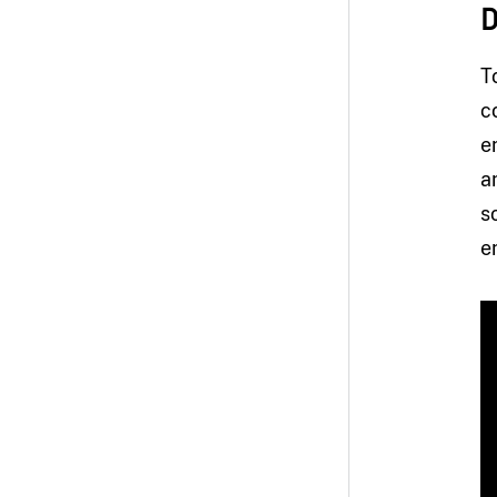
D
T
c
e
a
s
e