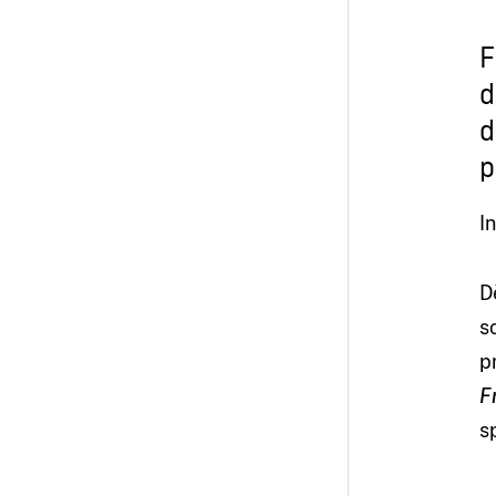
F
d
d
p
I
D
s
p
F
s