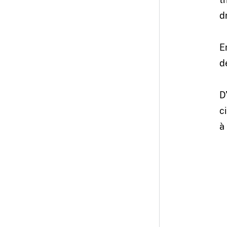
d
E
d
D
c
à