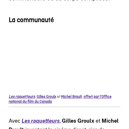
La communauté
Les raquetteurs
,
Gilles Groulx
et
Michel Brault
,
offert par l’Office
national du film du Canada
Avec
Les raquetteurs
,
Gilles Groulx
et
Michel