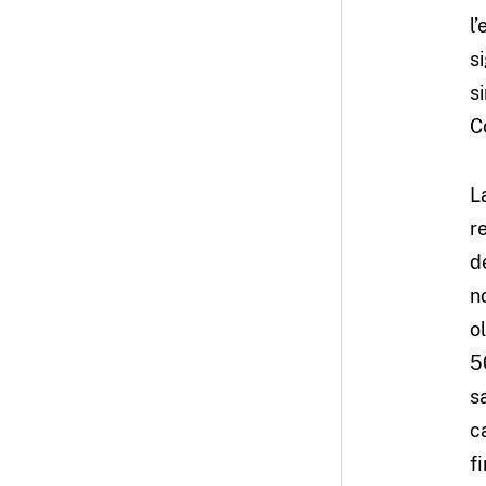
l
s
s
C
L
r
d
n
o
5
s
c
f