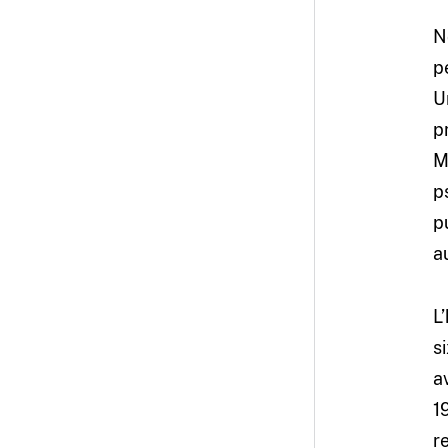
N
p
U
p
M
p
p
a
L
s
a
1
r