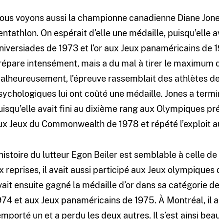
ous voyons aussi la championne canadienne Diane Jones
entathlon. On espérait d’elle une médaille, puisqu’elle 
niversiades de 1973 et l’or aux Jeux panaméricains de 
répare intensément, mais a du mal à tirer le maximum
alheureusement, l’épreuve rassemblait des athlètes de 
sychologiques lui ont coûté une médaille. Jones a termi
uisqu’elle avait fini au dixième rang aux Olympiques pré
ux Jeux du Commonwealth de 1978 et répété l’exploit a
’histoire du lutteur Egon Beiler est semblable à celle 
ix reprises, il avait aussi participé aux Jeux olympique
vait ensuite gagné la médaille d’or dans sa catégorie
974 et aux Jeux panaméricains de 1975. À Montréal, il a p
emporté un et a perdu les deux autres. Il s’est ainsi be