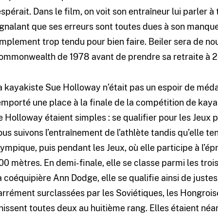
’espérait. Dans le film, on voit son entraîneur lui parler 
ignalant que ses erreurs sont toutes dues à son manque 
implement trop tendu pour bien faire. Beiler sera de 
ommonwealth de 1978 avant de prendre sa retraite à 28
a kayakiste Sue Holloway n’était pas un espoir de médai
emporté une place à la finale de la compétition de kay
e Holloway étaient simples : se qualifier pour les Jeux pu
ous suivons l’entraînement de l’athlète tandis qu’elle ten
lympique, puis pendant les Jeux, où elle participe à l’
00 mètres. En demi-finale, elle se classe parmi les troi
a coéquipière Ann Dodge, elle se qualifie ainsi de juste
arrément surclassées par les Soviétiques, les Hongroise
inissent toutes deux au huitième rang. Elles étaient n