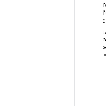
l
l
a
L
P
p
m