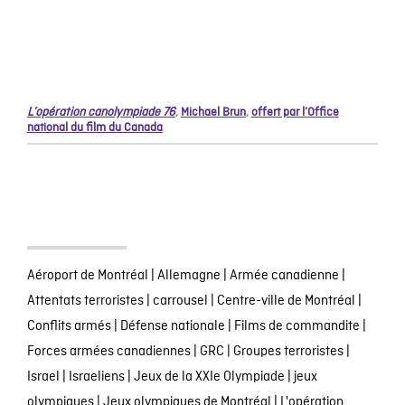
L’opération canolympiade 76
,
Michael Brun
,
offert par l’Office
national du film du Canada
Aéroport de Montréal
|
Allemagne
|
Armée canadienne
|
Attentats terroristes
|
carrousel
|
Centre-ville de Montréal
|
Conflits armés
|
Défense nationale
|
Films de commandite
|
Forces armées canadiennes
|
GRC
|
Groupes terroristes
|
Israel
|
Israeliens
|
Jeux de la XXIe Olympiade
|
jeux
olympiques
|
Jeux olympiques de Montréal
|
L'opération