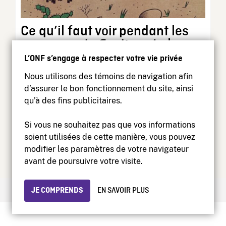
Ce qu’il faut voir pendant les
vacances de fin d’année |
Perspective du conservateur
L’ONF s’engage à respecter votre vie privée
Nous utilisons des témoins de navigation afin
Les vacances de fin d’année approchent. Vous
d’assurer le bon fonctionnement du site, ainsi
savez, ce moment où nous avons envie de nous...
qu’à des fins publicitaires.
Animation, Documentaire, Non classé, Perspective du
Si vous ne souhaitez pas que vos informations
conservateur | 12 Décembre 2025
soient utilisées de cette manière, vous pouvez
modifier les paramètres de votre navigateur
avant de poursuivre votre visite.
JE COMPRENDS
EN SAVOIR PLUS