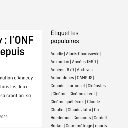
Étiquettes
 : l’ONF
populaires
depuis
Acadie
|
Alanis Obomsawin
|
Animation
|
Années 1960
|
Années 1970
|
Archives
|
imation d’Annecy
Autochtones
|
CAMPUS
|
Canada
|
carrousel
|
Cinéastes
tous les deux
|
Cinéma
|
Cinéma direct
|
 sa création, sa
Cinéma québécois
|
Claude
Cloutier
|
Claude Jutra
|
Co
 2026
Hoedeman
|
Concours
|
Cordell
Barker
|
Court métrage
|
courts