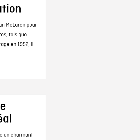
ation
an McLaren pour
res, tels que
age en 1952, Il
de
éal
ec un charmant