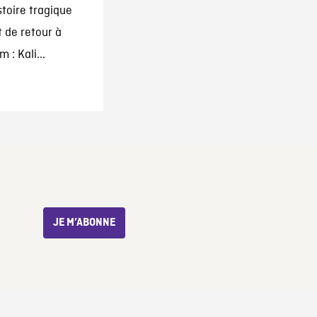
stoire tragique
 de retour à
 : Kali...
JE M’ABONNE