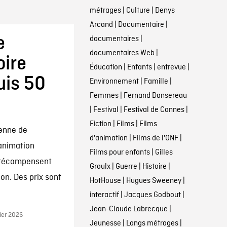
métrages
|
Culture
|
Denys
Arcand
|
Documentaire
|
e
documentaires
|
documentaires Web
|
oire
Éducation
|
Enfants
|
entrevue
|
uis 50
Environnement
|
Famille
|
Femmes
|
Fernand Dansereau
|
Festival
|
Festival de Cannes
|
Fiction
|
Films
|
Films
ienne de
d'animation
|
Films de l'ONF
|
’animation
Films pour enfants
|
Gilles
 récompensent
Groulx
|
Guerre
|
Histoire
|
on. Des prix sont
HotHouse
|
Hugues Sweeney
|
interactif
|
Jacques Godbout
|
Jean-Claude Labrecque
|
ier 2026
Jeunesse
|
Longs métrages
|