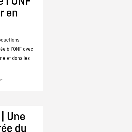
e l’ONF
r en
oductions
gée à l’ONF avec
gne et dans les
19
 | Une
rée du