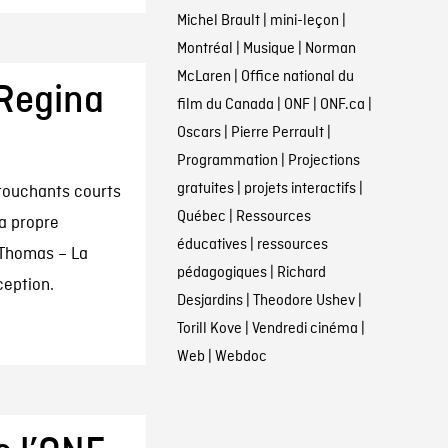
Michel Brault
|
mini-leçon
|
Montréal
|
Musique
|
Norman
McLaren
|
Office national du
Regina
film du Canada
|
ONF
|
ONF.ca
|
Oscars
|
Pierre Perrault
|
Programmation
|
Projections
gratuites
|
projets interactifs
|
touchants courts
Québec
|
Ressources
a propre
éducatives
|
ressources
 Thomas – La
pédagogiques
|
Richard
ception.
Desjardins
|
Theodore Ushev
|
Torill Kove
|
Vendredi cinéma
|
Web
|
Webdoc