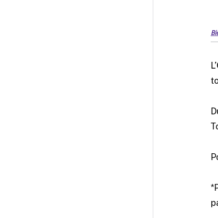
Bi
L
t
D
T
P
*
p