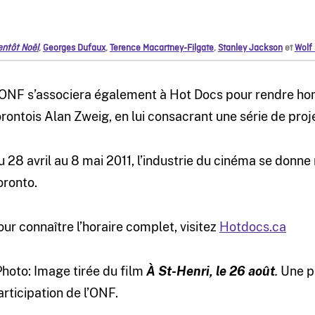
entôt Noël
,
Georges Dufaux
,
Terence Macartney-Filgate
,
Stanley Jackson
et
Wolf
’ONF s’associera également à Hot Docs pour rendre h
orontois Alan Zweig, en lui consacrant une série de pro
u 28 avril au 8 mai 2011, l’industrie du cinéma se donn
oronto.
our connaître l’horaire complet, visitez
Hotdocs.ca
Photo: Image tirée du film
À St-Henri, le 26 août
.
Une p
articipation de l’ONF.