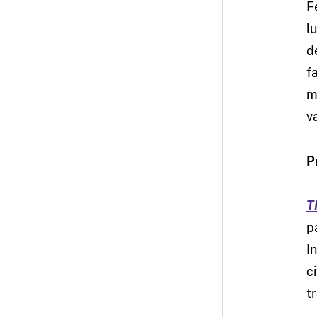
F
l
d
f
m
v
P
T
p
I
c
t