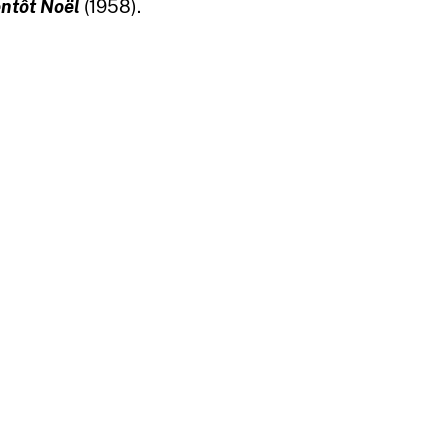
entôt Noël
(1958).