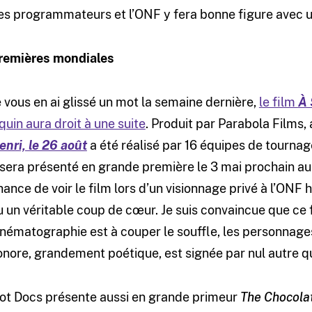
es programmateurs et l’ONF y fera bonne figure avec un
remières mondiales
e vous en ai glissé un mot la semaine dernière,
le film
À 
quin aura droit à une suite
. Produit par Parabola Films, 
enri, le 26 août
a été réalisé par 16 équipes de tourna
l sera présenté en grande première le 3 mai prochain au
hance de voir le film lors d’un visionnage privé à l’ONF 
u un véritable coup de cœur. Je suis convaincue que ce fi
inématographie est à couper le souffle, les personnages
onore, grandement poétique, est signée par nul autre q
ot Docs présente aussi en grande primeur
The Chocola