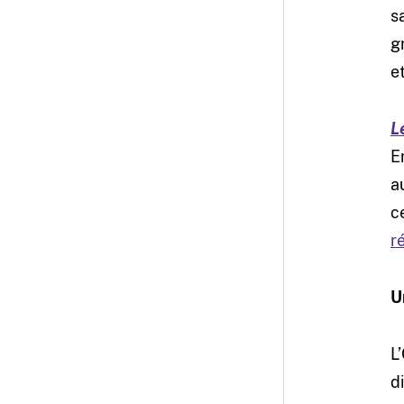
s
g
e
L
E
a
c
r
U
L
d