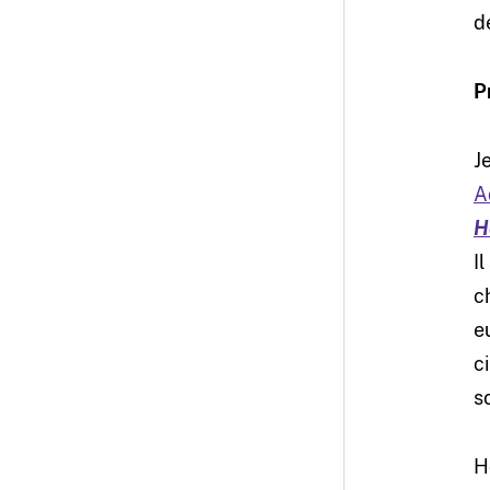
d
P
J
A
H
I
c
e
c
s
H