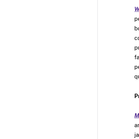
W
p
b
c
p
f
p
q
P
M
a
j