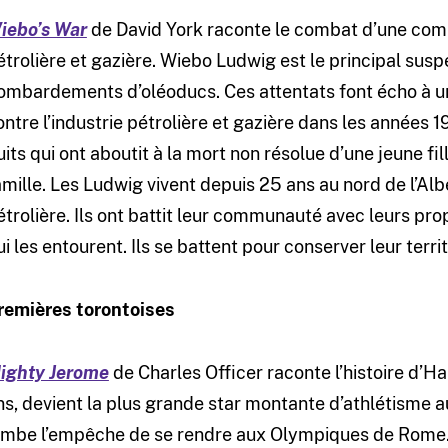
iebo’s War
de David York raconte le combat d’une comm
étrolière et gazière.
Wiebo Ludwig est le principal susp
ombardements d’oléoducs. Ces attentats font écho à 
ontre l’industrie pétrolière et gazière dans les années 
uits qui ont aboutit à la mort non résolue d’une jeune fil
amille. Les Ludwig vivent depuis 25 ans au nord de l’Alb
étrolière. Ils ont battit leur communauté avec leurs pro
ui les entourent. Ils se battent pour conserver leur territ
remières torontoises
ighty Jerome
de Charles Officer raconte l’histoire d’Ha
ns, devient la plus grande star montante d’athlétisme a
ambe l’empêche de se rendre aux Olympiques de Rome. T