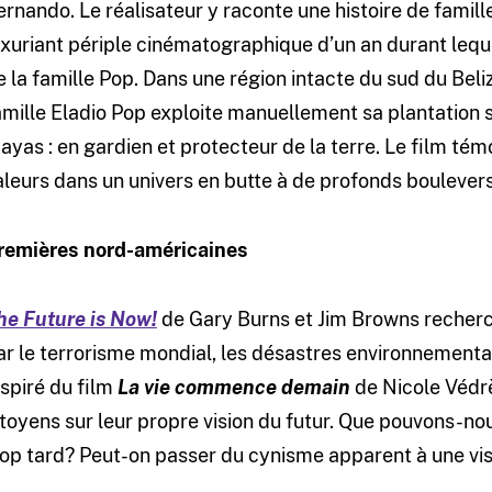
ernando. Le réalisateur y raconte une histoire de famill
uxuriant périple cinématographique d’un an durant lequel
e la famille Pop. Dans une région intacte du sud du Beliz
amille Eladio Pop exploite manuellement sa plantation s
ayas : en gardien et protecteur de la terre. Le film tém
aleurs dans un univers en butte à de profonds bouleve
remières nord-américaines
he Future is Now!
de Gary Burns et Jim Browns recherc
ar le terrorisme mondial, les désastres environnement
nspiré du film
La vie commence demain
de Nicole Védr
itoyens sur leur propre vision du futur. Que pouvons-no
rop tard? Peut-on passer du cynisme apparent à une visi