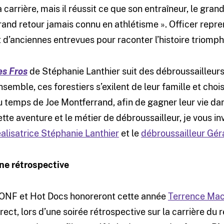
a carrière, mais il réussit ce que son entraîneur, le gran
rand retour jamais connu en athlétisme ». Officer rep
t d’anciennes entrevues pour raconter l’histoire triomp
es Fros
de Stéphanie Lanthier suit des débroussailleur
nsemble, ces forestiers s’exilent de leur famille et ch
u temps de Joe Montferrand, afin de gagner leur vie da
ette aventure et le métier de débroussailleur, je vous in
éalisatrice Stéphanie Lanthier
et le
débroussailleur Gér
ne rétrospective
’ONF et Hot Docs honoreront cette année
Terrence Mac
irect, lors d’une soirée rétrospective sur la carrière du r