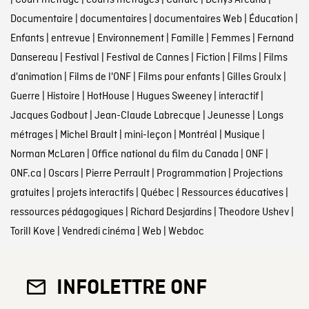
|
Court métrage
|
courts métrages
|
Culture
|
Denys Arcand
|
Documentaire
|
documentaires
|
documentaires Web
|
Éducation
|
Enfants
|
entrevue
|
Environnement
|
Famille
|
Femmes
|
Fernand
Dansereau
|
Festival
|
Festival de Cannes
|
Fiction
|
Films
|
Films
d'animation
|
Films de l'ONF
|
Films pour enfants
|
Gilles Groulx
|
Guerre
|
Histoire
|
HotHouse
|
Hugues Sweeney
|
interactif
|
Jacques Godbout
|
Jean-Claude Labrecque
|
Jeunesse
|
Longs
métrages
|
Michel Brault
|
mini-leçon
|
Montréal
|
Musique
|
Norman McLaren
|
Office national du film du Canada
|
ONF
|
ONF.ca
|
Oscars
|
Pierre Perrault
|
Programmation
|
Projections
gratuites
|
projets interactifs
|
Québec
|
Ressources éducatives
|
ressources pédagogiques
|
Richard Desjardins
|
Theodore Ushev
|
Torill Kove
|
Vendredi cinéma
|
Web
|
Webdoc
INFOLETTRE ONF