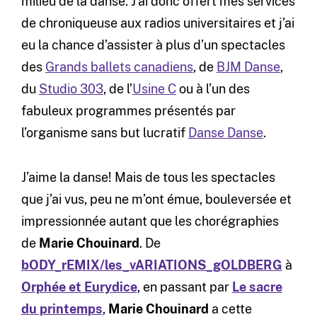
milieu de la danse. J’ai donc offert mes services
de chroniqueuse aux radios universitaires et j’ai
eu la chance d’assister à plus d’un spectacles
des
Grands ballets canadiens
, de
BJM Danse
,
du
Studio 303
, de l’
Usine C
ou à l’un des
fabuleux programmes présentés par
l’organisme sans but lucratif
Danse Danse
.
J’aime la danse! Mais de tous les spectacles
que j’ai vus, peu ne m’ont émue, bouleversée et
impressionnée autant que les chorégraphies
de
Marie Chouinard
. De
bODY_rEMIX/les_vARIATIONS_gOLDBERG
à
Orphée et Eurydice
, en passant par
Le sacre
du printemps
,
Marie Chouinard
a cette