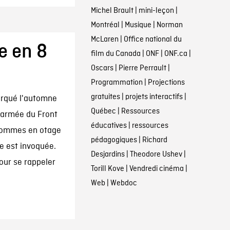
Michel Brault
|
mini-leçon
|
Montréal
|
Musique
|
Norman
McLaren
|
Office national du
e en 8
film du Canada
|
ONF
|
ONF.ca
|
Oscars
|
Pierre Perrault
|
Programmation
|
Projections
gratuites
|
projets interactifs
|
marqué l'automne
Québec
|
Ressources
e armée du Front
éducatives
|
ressources
 hommes en otage
pédagogiques
|
Richard
re est invoquée.
Desjardins
|
Theodore Ushev
|
our se rappeler
Torill Kove
|
Vendredi cinéma
|
Web
|
Webdoc