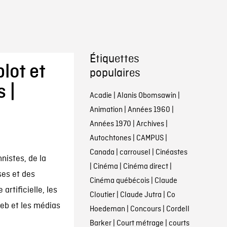
Étiquettes
lot et
populaires
 |
Acadie
|
Alanis Obomsawin
|
Animation
|
Années 1960
|
Années 1970
|
Archives
|
Autochtones
|
CAMPUS
|
Canada
|
carrousel
|
Cinéastes
nistes, de la
|
Cinéma
|
Cinéma direct
|
es et des
Cinéma québécois
|
Claude
artificielle, les
Cloutier
|
Claude Jutra
|
Co
web et les médias
Hoedeman
|
Concours
|
Cordell
Barker
|
Court métrage
|
courts