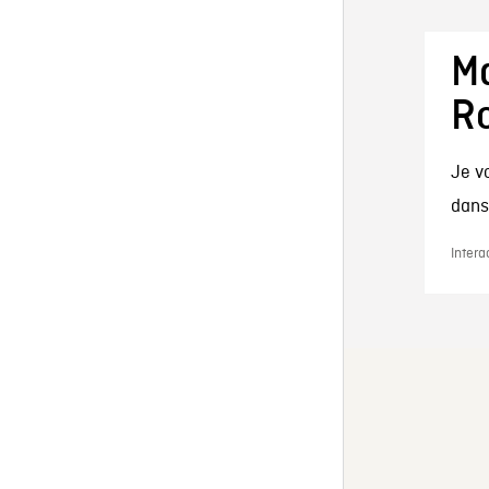
Ma
R
Je vo
danse
Intera