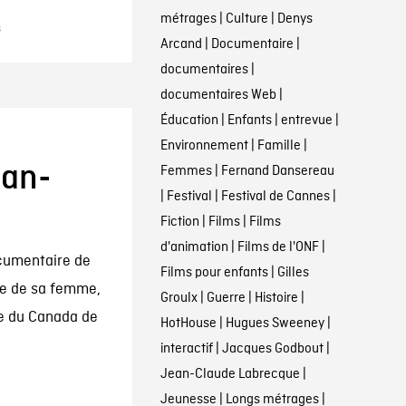
métrages
|
Culture
|
Denys
3
Arcand
|
Documentaire
|
documentaires
|
documentaires Web
|
Éducation
|
Enfants
|
entrevue
|
Environnement
|
Famille
|
ean-
Femmes
|
Fernand Dansereau
|
Festival
|
Festival de Cannes
|
Fiction
|
Films
|
Films
d'animation
|
Films de l'ONF
|
ocumentaire de
Films pour enfants
|
Gilles
me de sa femme,
Groulx
|
Guerre
|
Histoire
|
e du Canada de
HotHouse
|
Hugues Sweeney
|
interactif
|
Jacques Godbout
|
Jean-Claude Labrecque
|
Jeunesse
|
Longs métrages
|