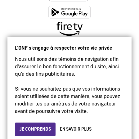
L’ONF s’engage à respecter votre vie privée
Nous utilisons des témoins de navigation afin
d’assurer le bon fonctionnement du site, ainsi
qu’à des fins publicitaires.
Si vous ne souhaitez pas que vos informations
soient utilisées de cette manière, vous pouvez
modifier les paramètres de votre navigateur
Accessibilité
avant de poursuivre votre visite.
Site institutionnel
Conditions d'utilisation
Protection des renseignements personnels
JE COMPRENDS
EN SAVOIR PLUS
© 2026 Office national du film du Canada