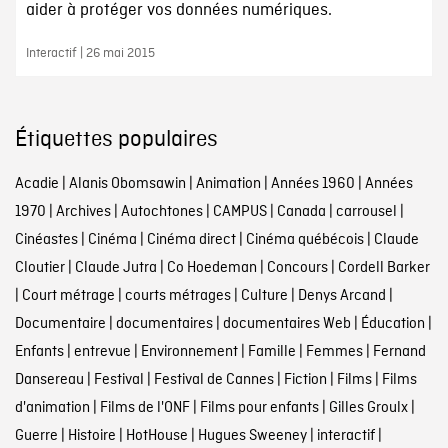
aider à protéger vos données numériques.
Interactif | 26 mai 2015
Étiquettes populaires
Acadie
|
Alanis Obomsawin
|
Animation
|
Années 1960
|
Années
1970
|
Archives
|
Autochtones
|
CAMPUS
|
Canada
|
carrousel
|
Cinéastes
|
Cinéma
|
Cinéma direct
|
Cinéma québécois
|
Claude
Cloutier
|
Claude Jutra
|
Co Hoedeman
|
Concours
|
Cordell Barker
|
Court métrage
|
courts métrages
|
Culture
|
Denys Arcand
|
Documentaire
|
documentaires
|
documentaires Web
|
Éducation
|
Enfants
|
entrevue
|
Environnement
|
Famille
|
Femmes
|
Fernand
Dansereau
|
Festival
|
Festival de Cannes
|
Fiction
|
Films
|
Films
d'animation
|
Films de l'ONF
|
Films pour enfants
|
Gilles Groulx
|
Guerre
|
Histoire
|
HotHouse
|
Hugues Sweeney
|
interactif
|