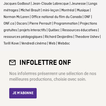
Jacques Godbout
|
Jean-Claude Labrecque
|
Jeunesse
|
Longs
métrages
|
Michel Brault
|
mini-leçon
|
Montréal
|
Musique
|
Norman McLaren
|
Office national du film du Canada
|
ONF
|
ONF.ca
|
Oscars
|
Pierre Perrault
|
Programmation
|
Projections
gratuites
|
projets interactifs
|
Québec
|
Ressources éducatives
|
ressources pédagogiques
|
Richard Desjardins
|
Theodore Ushev
|
Torill Kove
|
Vendredi cinéma
|
Web
|
Webdoc
INFOLETTRE ONF
Nos infolettres présentent une sélection de nos
meilleures productions, choisie avec soin.
JE M’ABONNE