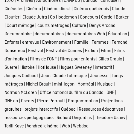
1970
|
Archives
|
Autochtones
|
CAMPUS
|
Canada
|
carrousel
|
Cinéastes
|
Cinéma
|
Cinéma direct
|
Cinéma québécois
|
Claude
Cloutier
|
Claude Jutra
|
Co Hoedeman
|
Concours
|
Cordell Barker
|
Court métrage
|
courts métrages
|
Culture
|
Denys Arcand
|
Documentaire
|
documentaires
|
documentaires Web
|
Éducation
|
Enfants
|
entrevue
|
Environnement
|
Famille
|
Femmes
|
Fernand
Dansereau
|
Festival
|
Festival de Cannes
|
Fiction
|
Films
|
Films
d'animation
|
Films de l'ONF
|
Films pour enfants
|
Gilles Groulx
|
Guerre
|
Histoire
|
HotHouse
|
Hugues Sweeney
|
interactif
|
Jacques Godbout
|
Jean-Claude Labrecque
|
Jeunesse
|
Longs
métrages
|
Michel Brault
|
mini-leçon
|
Montréal
|
Musique
|
Norman McLaren
|
Office national du film du Canada
|
ONF
|
ONF.ca
|
Oscars
|
Pierre Perrault
|
Programmation
|
Projections
gratuites
|
projets interactifs
|
Québec
|
Ressources éducatives
|
ressources pédagogiques
|
Richard Desjardins
|
Theodore Ushev
|
Torill Kove
|
Vendredi cinéma
|
Web
|
Webdoc