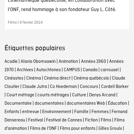
Cinémathèque québécoise, en collaboration avec
l'ONF, rend hommage à son fondateur Guy L. Côté.
Films | 4 février 2014
Étiquettes populaires
Acadie
|
Alanis Obomsawin
|
Animation
|
Années 1960
|
Années
1970
|
Archives
|
Autochtones
|
CAMPUS
|
Canada
|
carrousel
|
Cinéastes
|
Cinéma
|
Cinéma direct
|
Cinéma québécois
|
Claude
Cloutier
|
Claude Jutra
|
Co Hoedeman
|
Concours
|
Cordell Barker
|
Court métrage
|
courts métrages
|
Culture
|
Denys Arcand
|
Documentaire
|
documentaires
|
documentaires Web
|
Éducation
|
Enfants
|
entrevue
|
Environnement
|
Famille
|
Femmes
|
Fernand
Dansereau
|
Festival
|
Festival de Cannes
|
Fiction
|
Films
|
Films
d'animation
|
Films de l'ONF
|
Films pour enfants
|
Gilles Groulx
|