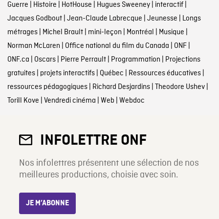
Guerre
|
Histoire
|
HotHouse
|
Hugues Sweeney
|
interactif
|
Jacques Godbout
|
Jean-Claude Labrecque
|
Jeunesse
|
Longs
métrages
|
Michel Brault
|
mini-leçon
|
Montréal
|
Musique
|
Norman McLaren
|
Office national du film du Canada
|
ONF
|
ONF.ca
|
Oscars
|
Pierre Perrault
|
Programmation
|
Projections
gratuites
|
projets interactifs
|
Québec
|
Ressources éducatives
|
ressources pédagogiques
|
Richard Desjardins
|
Theodore Ushev
|
Torill Kove
|
Vendredi cinéma
|
Web
|
Webdoc
INFOLETTRE ONF
Nos infolettres présentent une sélection de nos
meilleures productions, choisie avec soin.
JE M’ABONNE