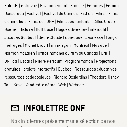
Enfants
|
entrevue
|
Environnement
|
Famille
|
Femmes
|
Fernand
Dansereau
|
Festival
|
Festival de Cannes
|
Fiction
|
Films
|
Films
d'animation
|
Films de l'ONF
|
Films pour enfants
|
Gilles Groulx
|
Guerre
|
Histoire
|
HotHouse
|
Hugues Sweeney
|
interactif
|
Jacques Godbout
|
Jean-Claude Labrecque
|
Jeunesse
|
Longs
métrages
|
Michel Brault
|
mini-leçon
|
Montréal
|
Musique
|
Norman McLaren
|
Office national du film du Canada
|
ONF
|
ONF.ca
|
Oscars
|
Pierre Perrault
|
Programmation
|
Projections
gratuites
|
projets interactifs
|
Québec
|
Ressources éducatives
|
ressources pédagogiques
|
Richard Desjardins
|
Theodore Ushev
|
Torill Kove
|
Vendredi cinéma
|
Web
|
Webdoc
INFOLETTRE ONF
Nos infolettres présentent une sélection de nos