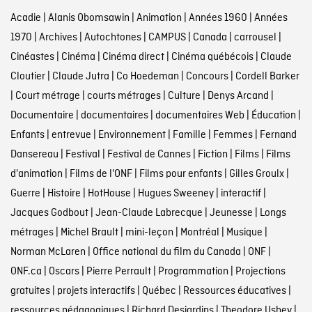
Acadie
|
Alanis Obomsawin
|
Animation
|
Années 1960
|
Années
1970
|
Archives
|
Autochtones
|
CAMPUS
|
Canada
|
carrousel
|
Cinéastes
|
Cinéma
|
Cinéma direct
|
Cinéma québécois
|
Claude
Cloutier
|
Claude Jutra
|
Co Hoedeman
|
Concours
|
Cordell Barker
|
Court métrage
|
courts métrages
|
Culture
|
Denys Arcand
|
Documentaire
|
documentaires
|
documentaires Web
|
Éducation
|
Enfants
|
entrevue
|
Environnement
|
Famille
|
Femmes
|
Fernand
Dansereau
|
Festival
|
Festival de Cannes
|
Fiction
|
Films
|
Films
d'animation
|
Films de l'ONF
|
Films pour enfants
|
Gilles Groulx
|
Guerre
|
Histoire
|
HotHouse
|
Hugues Sweeney
|
interactif
|
Jacques Godbout
|
Jean-Claude Labrecque
|
Jeunesse
|
Longs
métrages
|
Michel Brault
|
mini-leçon
|
Montréal
|
Musique
|
Norman McLaren
|
Office national du film du Canada
|
ONF
|
ONF.ca
|
Oscars
|
Pierre Perrault
|
Programmation
|
Projections
gratuites
|
projets interactifs
|
Québec
|
Ressources éducatives
|
ressources pédagogiques
|
Richard Desjardins
|
Theodore Ushev
|