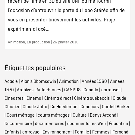
récent de films en 3D au site ONF.ca me fournit
l’occasion d’entrouvrir la porte du Labo Stéréo afin de
vous en présenter brièvement les activités. Projet
expérimental axé...
Animation, En production | 26 janvier 2010
Étiquettes populaires
Acadie
|
Alanis Obomsawin
|
Animation
|
Années 1960
|
Années
1970
|
Archives
|
Autochtones
|
CAMPUS
|
Canada
|
carrousel
|
Cinéastes
|
Cinéma
|
Cinéma direct
|
Cinéma québécois
|
Claude
Cloutier
|
Claude Jutra
|
Co Hoedeman
|
Concours
|
Cordell Barker
|
Court métrage
|
courts métrages
|
Culture
|
Denys Arcand
|
Documentaire
|
documentaires
|
documentaires Web
|
Éducation
|
Enfants
|
entrevue
|
Environnement
|
Famille
|
Femmes
|
Fernand