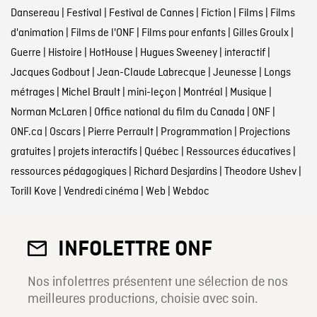
Dansereau
|
Festival
|
Festival de Cannes
|
Fiction
|
Films
|
Films
d'animation
|
Films de l'ONF
|
Films pour enfants
|
Gilles Groulx
|
Guerre
|
Histoire
|
HotHouse
|
Hugues Sweeney
|
interactif
|
Jacques Godbout
|
Jean-Claude Labrecque
|
Jeunesse
|
Longs
métrages
|
Michel Brault
|
mini-leçon
|
Montréal
|
Musique
|
Norman McLaren
|
Office national du film du Canada
|
ONF
|
ONF.ca
|
Oscars
|
Pierre Perrault
|
Programmation
|
Projections
gratuites
|
projets interactifs
|
Québec
|
Ressources éducatives
|
ressources pédagogiques
|
Richard Desjardins
|
Theodore Ushev
|
Torill Kove
|
Vendredi cinéma
|
Web
|
Webdoc
INFOLETTRE ONF
Nos infolettres présentent une sélection de nos
meilleures productions, choisie avec soin.