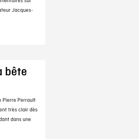
mentaires sur
gateur Jacques-
a bête
 Pierre Perrault
ent très clair dès
ndant dans une