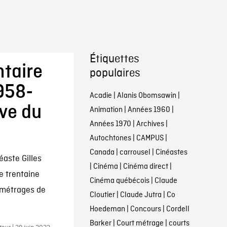
Étiquettes
taire
populaires
1958-
Acadie
|
Alanis Obomsawin
|
ive du
Animation
|
Années 1960
|
Années 1970
|
Archives
|
Autochtones
|
CAMPUS
|
Canada
|
carrousel
|
Cinéastes
éaste Gilles
|
Cinéma
|
Cinéma direct
|
e trentaine
Cinéma québécois
|
Claude
s métrages de
Cloutier
|
Claude Jutra
|
Co
Hoedeman
|
Concours
|
Cordell
Barker
|
Court métrage
|
courts