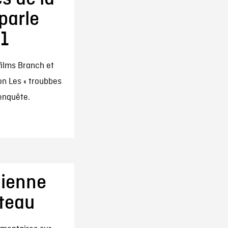
parle
 1
films Branch et
on Les « troubbes
'enquête.
dienne
teau