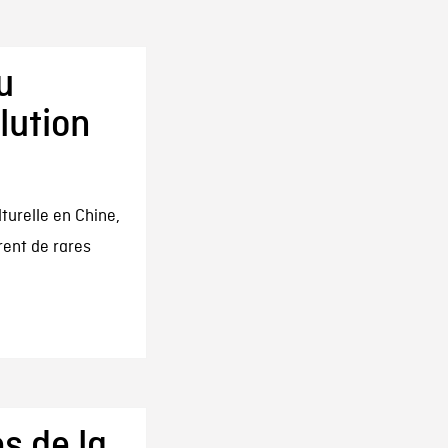
u
lution
turelle en Chine,
rent de rares
s de la