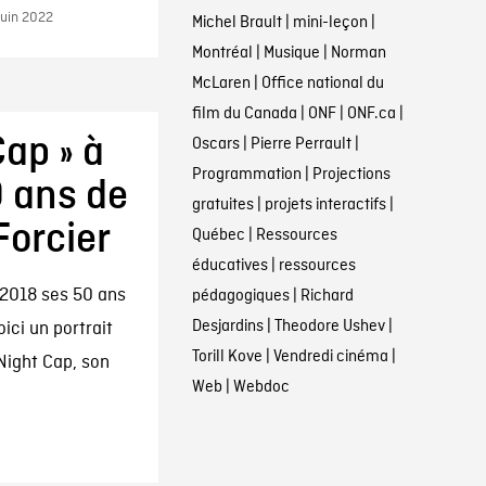
juin 2022
Michel Brault
|
mini-leçon
|
Montréal
|
Musique
|
Norman
McLaren
|
Office national du
film du Canada
|
ONF
|
ONF.ca
|
ap » à
Oscars
|
Pierre Perrault
|
Programmation
|
Projections
0 ans de
gratuites
|
projets interactifs
|
Forcier
Québec
|
Ressources
éducatives
|
ressources
 2018 ses 50 ans
pédagogiques
|
Richard
Desjardins
|
Theodore Ushev
|
ici un portrait
Torill Kove
|
Vendredi cinéma
|
Night Cap, son
Web
|
Webdoc