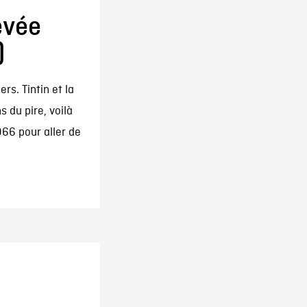
evée
)
rs. Tintin et la
 du pire, voilà
966 pour aller de