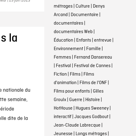
eur | 29 juin 2023
métrages
|
Culture
|
Denys
Arcand
|
Documentaire
|
documentaires
|
documentaires Web
|
s la
Éducation
|
Enfants
|
entrevue
|
|
Environnement
|
Famille
|
Femmes
|
Fernand Dansereau
|
Festival
|
Festival de Cannes
|
Fiction
|
Films
|
Films
d'animation
|
Films de l'ONF
|
e nationale du
Films pour enfants
|
Gilles
ette semaine,
Groulx
|
Guerre
|
Histoire
|
HotHouse
|
Hugues Sweeney
|
période
interactif
|
Jacques Godbout
|
lle dite de la
Jean-Claude Labrecque
|
Jeunesse
|
Longs métrages
|