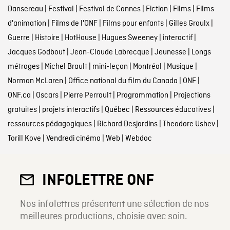
Dansereau
|
Festival
|
Festival de Cannes
|
Fiction
|
Films
|
Films
d'animation
|
Films de l'ONF
|
Films pour enfants
|
Gilles Groulx
|
Guerre
|
Histoire
|
HotHouse
|
Hugues Sweeney
|
interactif
|
Jacques Godbout
|
Jean-Claude Labrecque
|
Jeunesse
|
Longs
métrages
|
Michel Brault
|
mini-leçon
|
Montréal
|
Musique
|
Norman McLaren
|
Office national du film du Canada
|
ONF
|
ONF.ca
|
Oscars
|
Pierre Perrault
|
Programmation
|
Projections
gratuites
|
projets interactifs
|
Québec
|
Ressources éducatives
|
ressources pédagogiques
|
Richard Desjardins
|
Theodore Ushev
|
Torill Kove
|
Vendredi cinéma
|
Web
|
Webdoc
INFOLETTRE ONF
Nos infolettres présentent une sélection de nos
meilleures productions, choisie avec soin.