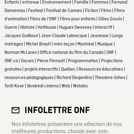
Enfants
|
entrevue
|
Environnement
|
Famille
|
Femmes
|
Fernand
Dansereau
|
Festival
|
Festival de Cannes
|
Fiction
|
Films
|
Films
d'animation
|
Films de l'ONF
|
Films pour enfants
|
Gilles Groulx
|
Guerre
|
Histoire
|
HotHouse
|
Hugues Sweeney
|
interactif
|
Jacques Godbout
|
Jean-Claude Labrecque
|
Jeunesse
|
Longs
métrages
|
Michel Brault
|
mini-leçon
|
Montréal
|
Musique
|
Norman McLaren
|
Office national du film du Canada
|
ONF
|
ONF.ca
|
Oscars
|
Pierre Perrault
|
Programmation
|
Projections
gratuites
|
projets interactifs
|
Québec
|
Ressources éducatives
|
ressources pédagogiques
|
Richard Desjardins
|
Theodore Ushev
|
Torill Kove
|
Vendredi cinéma
|
Web
|
Webdoc
INFOLETTRE ONF
Nos infolettres présentent une sélection de nos
meilleures productions, choisie avec soin.