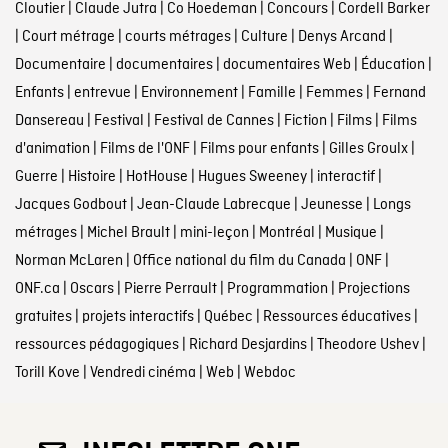
Cloutier
|
Claude Jutra
|
Co Hoedeman
|
Concours
|
Cordell Barker
|
Court métrage
|
courts métrages
|
Culture
|
Denys Arcand
|
Documentaire
|
documentaires
|
documentaires Web
|
Éducation
|
Enfants
|
entrevue
|
Environnement
|
Famille
|
Femmes
|
Fernand
Dansereau
|
Festival
|
Festival de Cannes
|
Fiction
|
Films
|
Films
d'animation
|
Films de l'ONF
|
Films pour enfants
|
Gilles Groulx
|
Guerre
|
Histoire
|
HotHouse
|
Hugues Sweeney
|
interactif
|
Jacques Godbout
|
Jean-Claude Labrecque
|
Jeunesse
|
Longs
métrages
|
Michel Brault
|
mini-leçon
|
Montréal
|
Musique
|
Norman McLaren
|
Office national du film du Canada
|
ONF
|
ONF.ca
|
Oscars
|
Pierre Perrault
|
Programmation
|
Projections
gratuites
|
projets interactifs
|
Québec
|
Ressources éducatives
|
ressources pédagogiques
|
Richard Desjardins
|
Theodore Ushev
|
Torill Kove
|
Vendredi cinéma
|
Web
|
Webdoc