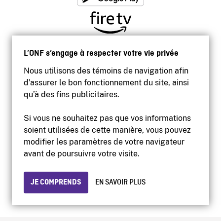
L’ONF s’engage à respecter votre vie privée
Nous utilisons des témoins de navigation afin
d’assurer le bon fonctionnement du site, ainsi
qu’à des fins publicitaires.
Si vous ne souhaitez pas que vos informations
soient utilisées de cette manière, vous pouvez
modifier les paramètres de votre navigateur
Accessibilité
avant de poursuivre votre visite.
Site institutionnel
Conditions d'utilisation
Protection des renseignements personnels
JE COMPRENDS
EN SAVOIR PLUS
© 2026 Office national du film du Canada