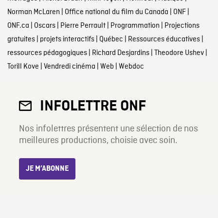
Norman McLaren
|
Office national du film du Canada
|
ONF
|
ONF.ca
|
Oscars
|
Pierre Perrault
|
Programmation
|
Projections
gratuites
|
projets interactifs
|
Québec
|
Ressources éducatives
|
ressources pédagogiques
|
Richard Desjardins
|
Theodore Ushev
|
Torill Kove
|
Vendredi cinéma
|
Web
|
Webdoc
INFOLETTRE ONF
Nos infolettres présentent une sélection de nos
meilleures productions, choisie avec soin.
JE M’ABONNE