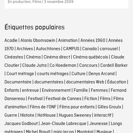
En production, Films | 3 novembre 2009
Étiquettes populaires
Acadie
|
Alanis Obomsawin
|
Animation
|
Années 1960
|
Années
1970
|
Archives
|
Autochtones
|
CAMPUS
|
Canada
|
carrousel
|
Cinéastes
|
Cinéma
|
Cinéma direct
|
Cinéma québécois
|
Claude
Cloutier
|
Claude Jutra
|
Co Hoedeman
|
Concours
|
Cordell Barker
|
Court métrage
|
courts métrages
|
Culture
|
Denys Arcand
|
Documentaire
|
documentaires
|
documentaires Web
|
Éducation
|
Enfants
|
entrevue
|
Environnement
|
Famille
|
Femmes
|
Fernand
Dansereau
|
Festival
|
Festival de Cannes
|
Fiction
|
Films
|
Films
d'animation
|
Films de l'ONF
|
Films pour enfants
|
Gilles Groulx
|
Guerre
|
Histoire
|
HotHouse
|
Hugues Sweeney
|
interactif
|
Jacques Godbout
|
Jean-Claude Labrecque
|
Jeunesse
|
Longs
métrages
|
Michel Brault
|
mini-leçon
|
Montréal
|
Musique
|