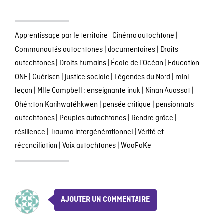
Apprentissage par le territoire
|
Cinéma autochtone
|
Communautés autochtones
|
documentaires
|
Droits
autochtones
|
Droits humains
|
École de l'Océan
|
Education
ONF
|
Guérison
|
justice sociale
|
Légendes du Nord
|
mini-
leçon
|
Mlle Campbell : enseignante inuk
|
Ninan Auassat
|
Ohén:ton Karihwatéhkwen
|
pensée critique
|
pensionnats
autochtones
|
Peuples autochtones
|
Rendre grâce
|
résilience
|
Trauma intergénérationnel
|
Vérité et
réconciliation
|
Voix autochtones
|
WaaPaKe
AJOUTER UN COMMENTAIRE