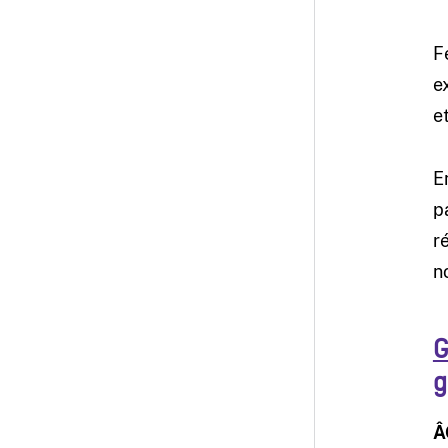
F
e
e
E
p
r
n
G
g
Â