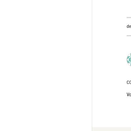
de
C
V