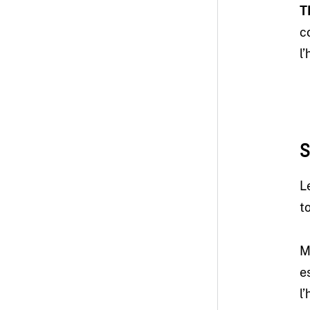
T
c
l
S
L
t
M
e
l’