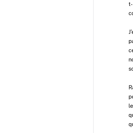
t
c
J
p
c
n
s
R
p
le
q
q