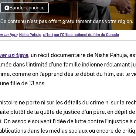
er un tigre
,
Nisha Pahuja
,
offert par l’Office national du film du Canada
uer un tigre
, un récit documentaire de Nisha Pahuja, es
ilmée dans l’intimité d’une famille indienne réclamant j
rime, comme on l’apprend dès le début du film, est le viol
une fille de 13 ans.
’histoire ne porte ni sur les détails du crime ni sur la re
raite plutôt de la quête de justice d’un père, en dépit de
ui. On associe souvent l’idée de lutte contre l’injustice 
ublications dans les médias sociaux ou encore de criti