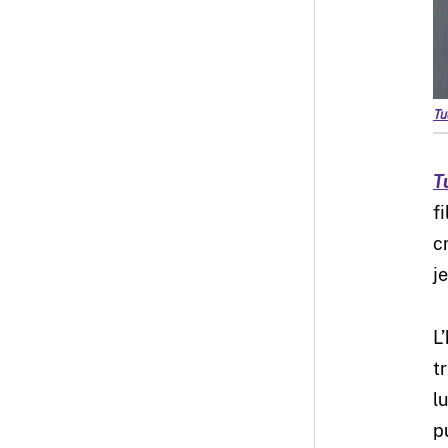
Tu
T
f
c
je
L
t
l
p