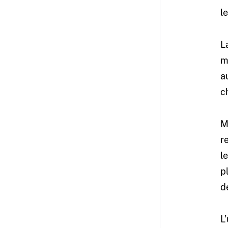
l
L
m
a
c
M
r
l
p
d
L