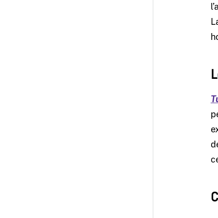
l
L
h
L
T
p
e
d
c
C