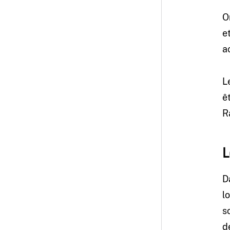
O
e
ac
L
ê
R
L
D
l
s
d