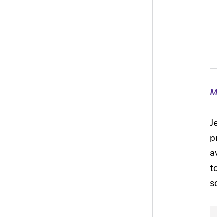
M
J
p
a
t
s