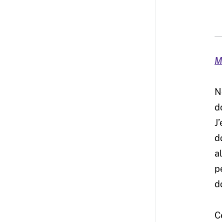
M
N
d
J
d
a
p
d
C