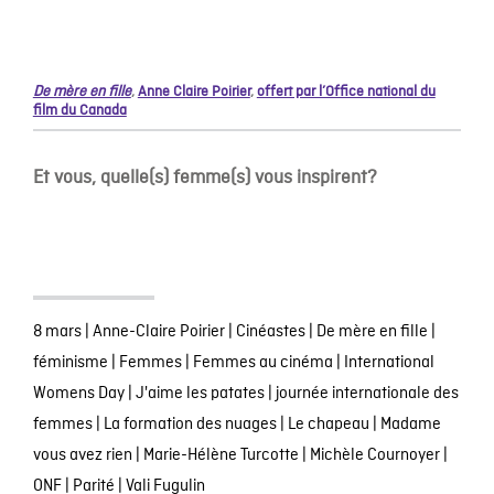
De mère en fille
,
Anne Claire Poirier
,
offert par l’Office national du
film du Canada
Et vous, quelle(s) femme(s) vous inspirent?
8 mars
|
Anne-Claire Poirier
|
Cinéastes
|
De mère en fille
|
féminisme
|
Femmes
|
Femmes au cinéma
|
International
Womens Day
|
J'aime les patates
|
journée internationale des
femmes
|
La formation des nuages
|
Le chapeau
|
Madame
vous avez rien
|
Marie-Hélène Turcotte
|
Michèle Cournoyer
|
ONF
|
Parité
|
Vali Fugulin