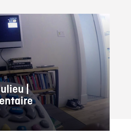
ulieu |
entaire