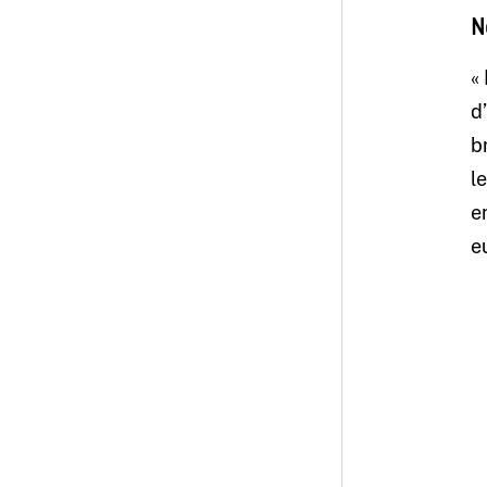
N
«
d
b
l
e
e