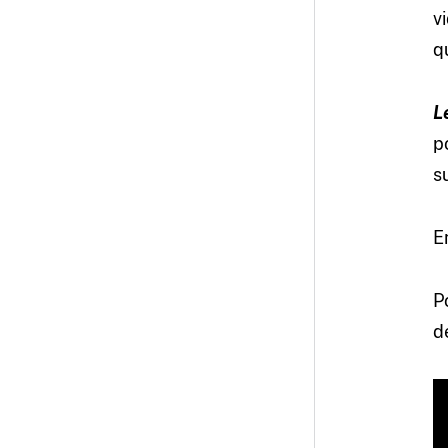
v
q
L
p
s
E
P
d