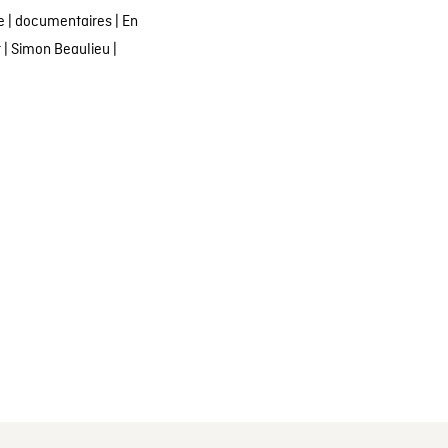
e
|
documentaires
|
En
t
|
Simon Beaulieu
|