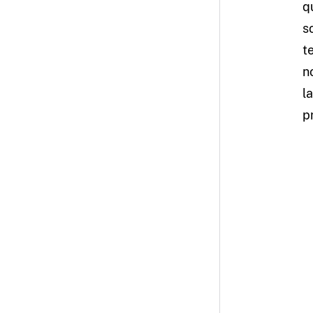
q
s
t
n
l
p