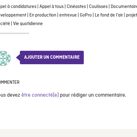
pel à candidatures
|
Appel à tous
|
Cinéastes
|
Coulisses
|
Documentair
éveloppement
|
En production
|
entrevue
|
GoPro
|
Le fond de l'air
|
proje
ciété
|
Vie quotidienne
AJOUTER UN COMMENTAIRE
OMMENTER
ous devez
être connecté(e)
pour rédiger un commentaire.