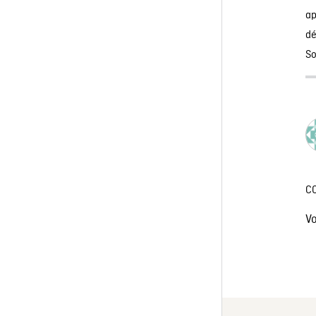
ap
d
So
C
V