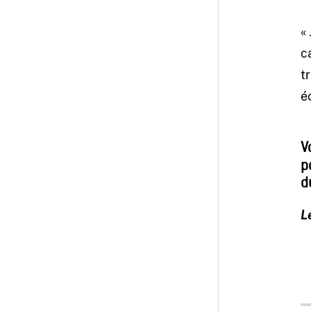
«
c
t
é
V
p
d
L