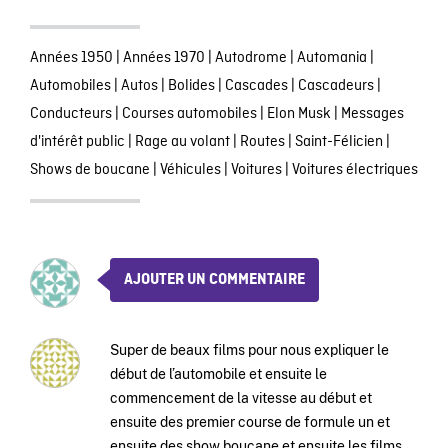
Années 1950
|
Années 1970
|
Autodrome
|
Automania
|
Automobiles
|
Autos
|
Bolides
|
Cascades
|
Cascadeurs
|
Conducteurs
|
Courses automobiles
|
Elon Musk
|
Messages
d'intérêt public
|
Rage au volant
|
Routes
|
Saint-Félicien
|
Shows de boucane
|
Véhicules
|
Voitures
|
Voitures électriques
AJOUTER UN COMMENTAIRE
Super de beaux films pour nous expliquer le
début de l’automobile et ensuite le
commencement de la vitesse au début et
ensuite des premier course de formule un et
ensuite des show boucane et ensuite les films