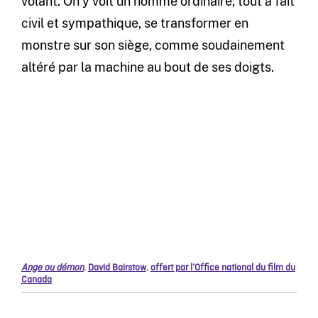
volant. On y voit un homme ordinaire, tout à fait
civil et sympathique, se transformer en
monstre sur son siège, comme soudainement
altéré par la machine au bout de ses doigts.
Ange ou démon
,
David Bairstow
,
offert par l’Office national du film du
Canada